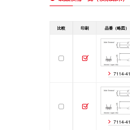
ハウジング
［13］
比較
印刷
品番（略図
ターミナル
［10］
ワイヤシール
［0］
7114-4
ダミー栓
［0］
取付可能部品
［0］
7114-4
LA・LE・アースターミナル