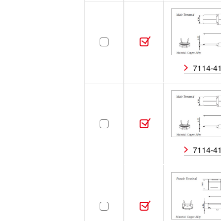
［0］
7114-4
ハイブリッド
ハイ
極数
オス／メス
オス
7114-4