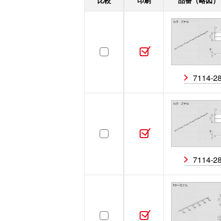
比較
印刷
品番（略図
ターミナル
［11］
ワイヤシール
［0］
7114-2
ダミー栓
［0］
取付可能部品
［0］
7114-2
LA・LE・アースターミナル
［0］