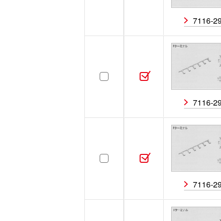
7116-2
ハイブリッド
ハイ
極数
オス／メス
オス
7116-2
7116-2