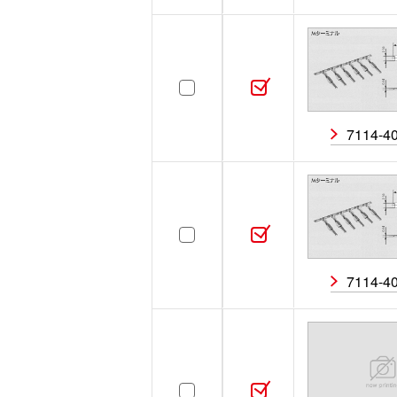
ハイブリッド
ハイ
極数
オス／メス
オス
7114-4
7114-4