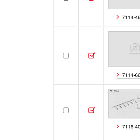
7114-4
7114-6
7116-4