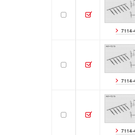
ターミナル
［14］
ワイヤシール
［0］
7114-
ダミー栓
［0］
取付可能部品
［0］
7114-
LA・LE・アースターミナル
［0］
7114-